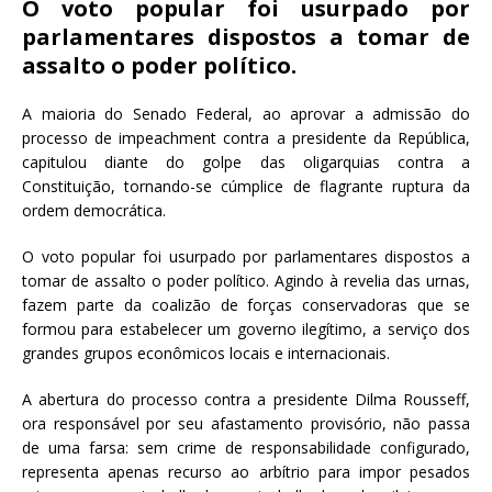
e
te
l
s
O voto popular foi usurpado por
parlamentares dispostos a tomar de
b
r
A
assalto o poder político.
o
p
o
p
A maioria do Senado Federal, ao aprovar a admissão do
processo de impeachment contra a presidente da República,
k
capitulou diante do golpe das oligarquias contra a
Constituição, tornando-se cúmplice de flagrante ruptura da
ordem democrática.
O voto popular foi usurpado por parlamentares dispostos a
tomar de assalto o poder político. Agindo à revelia das urnas,
fazem parte da coalizão de forças conservadoras que se
formou para estabelecer um governo ilegítimo, a serviço dos
grandes grupos econômicos locais e internacionais.
A abertura do processo contra a presidente Dilma Rousseff,
ora responsável por seu afastamento provisório, não passa
de uma farsa: sem crime de responsabilidade configurado,
representa apenas recurso ao arbítrio para impor pesados