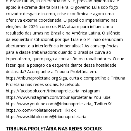
o Brasil: tarifas, interferência no STF, pressão diplomática e
apoio à extrema-direita brasileira. O governo Lula sob fogo
cruzado: desgaste interno, crise econômica e agora uma
ofensiva externa coordenada. O papel do imperialismo nas
eleições de 2026: como os EUA atuam para influenciar o
resultado das urnas no Brasil e na América Latina. O silêncio
da esquerda institucional: por que Lula e o PT não denunciam
abertamente a interferência imperialista? As consequências
para a classe trabalhadora: quando o Brasil se curva ao
imperialismo, quem paga a conta são os trabalhadores. O que
fazer: qual a posição da esquerda diante dessa hostilidade
declarada? Acompanhe a Tribuna Proletária em:
https://tribunaproletaria.org Siga, curta e compartilhe a Tribuna
Proletária nas redes sociais: FaceBook:
https://facebook.com/tribunaproletaria Instagram:
https://www.instagram.com/tribunaproletaria/ YouTube:
https://www.youtube.com/@tribunaproletaria_ Twitter/X:
https://x.com/ProletarioNews TikTok:
https://www.tiktok.com/@tribunaproletaria
TRIBUNA PROLETÁRIA NAS REDES SOCIAIS