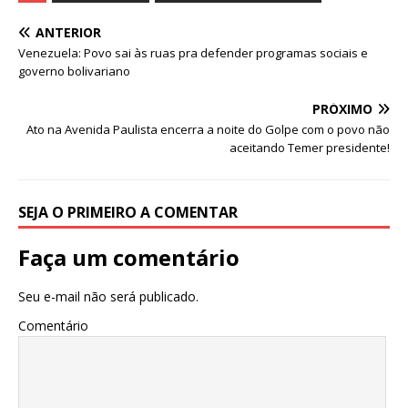
e
te
l
s
ANTERIOR
b
r
A
Venezuela: Povo sai às ruas pra defender programas sociais e
governo bolivariano
o
p
o
p
PRÓXIMO
Ato na Avenida Paulista encerra a noite do Golpe com o povo não
k
aceitando Temer presidente!
SEJA O PRIMEIRO A COMENTAR
Faça um comentário
Seu e-mail não será publicado.
Comentário