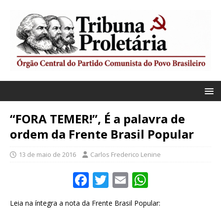
“FORA TEMER!”, É a palavra de
ordem da Frente Brasil Popular
13 de maio de 2016
Carlos Frederico Lenine
F
T
E
W
a
w
m
h
Leia na íntegra a nota da Frente Brasil Popular:
c
it
ai
at