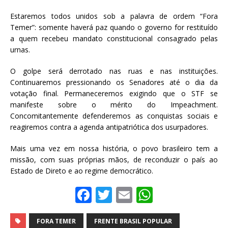
Estaremos todos unidos sob a palavra de ordem “Fora
Temer”: somente haverá paz quando o governo for restituído
a quem recebeu mandato constitucional consagrado pelas
urnas.
O golpe será derrotado nas ruas e nas instituições.
Continuaremos pressionando os Senadores até o dia da
votação final. Permaneceremos exigindo que o STF se
manifeste sobre o mérito do Impeachment.
Concomitantemente defenderemos as conquistas sociais e
reagiremos contra a agenda antipatriótica dos usurpadores.
Mais uma vez em nossa história, o povo brasileiro tem a
missão, com suas próprias mãos, de reconduzir o país ao
Estado de Direto e ao regime democrático.
F
T
E
W
a
w
m
h
c
it
ai
at
FORA TEMER
FRENTE BRASIL POPULAR