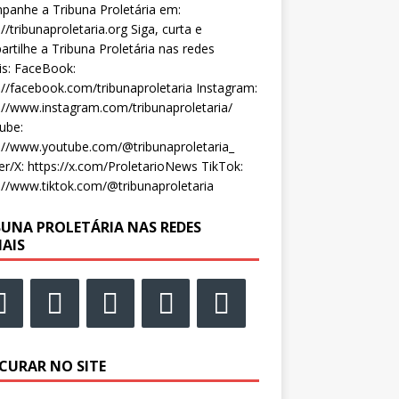
anhe a Tribuna Proletária em:
://tribunaproletaria.org Siga, curta e
rtilhe a Tribuna Proletária nas redes
is: FaceBook:
://facebook.com/tribunaproletaria Instagram:
://www.instagram.com/tribunaproletaria/
ube:
://www.youtube.com/@tribunaproletaria_
er/X: https://x.com/ProletarioNews TikTok:
://www.tiktok.com/@tribunaproletaria
BUNA PROLETÁRIA NAS REDES
IAIS
CURAR NO SITE