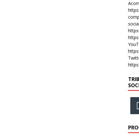
Acomp
https
compa
socia
https
https
YouT
https
Twitt
https
TRI
SOC
PRO