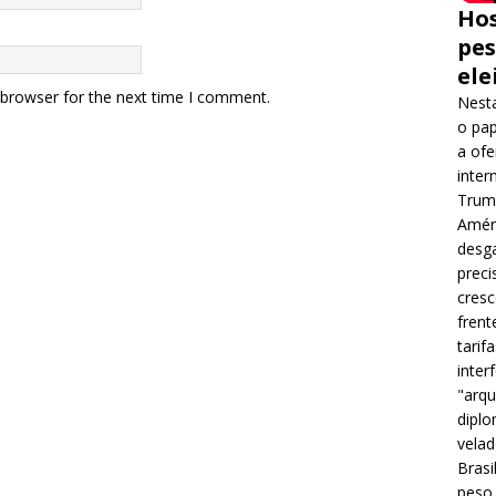
Hos
pes
ele
 browser for the next time I comment.
Nesta
o pap
a ofe
inter
Trump
Améri
desga
preci
cres
frent
tarif
inter
"arqu
diplo
velad
Brasi
peso 