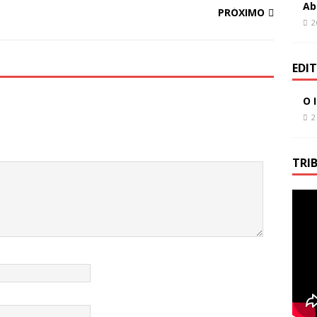
Ab
PRÓXIMO
2
EDI
O 
2
TRI