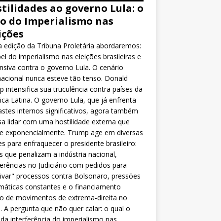
tilidades ao governo Lula: o
o do Imperialismo nas
ições
 edição da Tribuna Proletária abordaremos:
el do imperialismo nas eleições brasileiras e
nsiva contra o governo Lula. O cenário
nacional nunca esteve tão tenso. Donald
 intensifica sua truculência contra países da
ca Latina. O governo Lula, que já enfrenta
stes internos significativos, agora também
sa lidar com uma hostilidade externa que
ce exponencialmente. Trump age em diversas
es para enfraquecer o presidente brasileiro:
as que penalizam a indústria nacional,
ferências no Judiciário com pedidos para
ivar" processos contra Bolsonaro, pressões
máticas constantes e o financiamento
o de movimentos de extrema-direita no
l. A pergunta que não quer calar: o qual o
da interferência do imperialismo nas