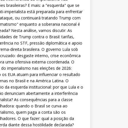
ões brasileiras? E mais: a "esquerda" que se
nti-imperialista está preparada para enfrentar
 ataque, ou continuará tratando Trump com
matismo" enquanto a soberania nacional é
eada? Nesta análise, vamos discutir: As
lidades de Trump contra o Brasil: tarifas,
ferência no STF, pressão diplomática e apoio
rema-direita brasileira. O governo Lula sob
cruzado: desgaste interno, crise econômica
ra uma ofensiva externa coordenada. O
 do imperialismo nas eleições de 2026:
os EUA atuam para influenciar o resultado
rnas no Brasil e na América Latina. O
cio da esquerda institucional: por que Lula e o
o denunciam abertamente a interferência
ialista? As consequências para a classe
lhadora: quando o Brasil se curva ao
ialismo, quem paga a conta são os
lhadores. O que fazer: qual a posição da
rda diante dessa hostilidade declarada?