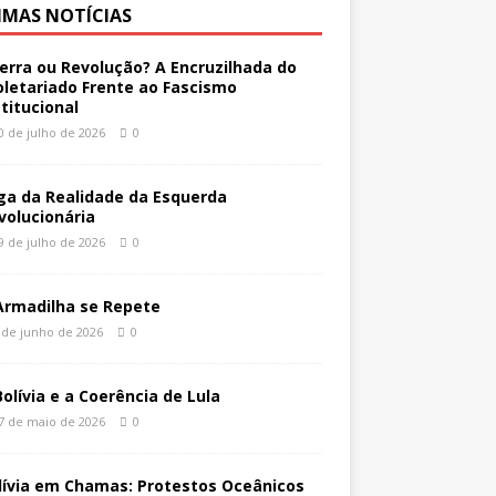
IMAS NOTÍCIAS
erra ou Revolução? A Encruzilhada do
oletariado Frente ao Fascismo
stitucional
0 de julho de 2026
0
ga da Realidade da Esquerda
volucionária
9 de julho de 2026
0
Armadilha se Repete
 de junho de 2026
0
Bolívia e a Coerência de Lula
7 de maio de 2026
0
lívia em Chamas: Protestos Oceânicos