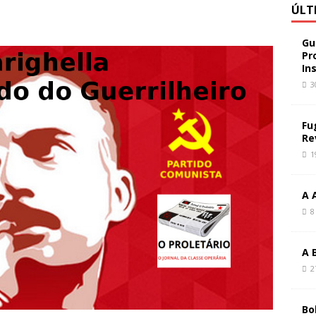
ÚLT
Gu
Pr
In
3
Fu
Re
1
A 
8
A 
2
Bo