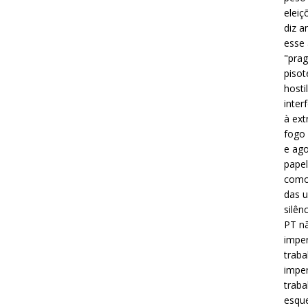
eleiç
diz a
esse
"prag
pisot
hosti
inter
à ext
fogo 
e ago
papel
como 
das u
silên
PT nã
imper
traba
imper
traba
esque