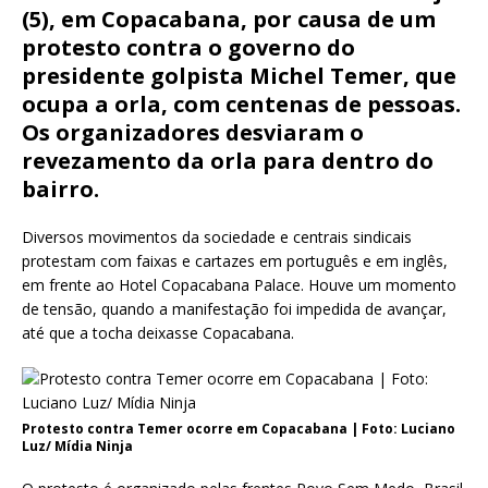
e
te
l
s
(5), em Copacabana, por causa de um
b
r
A
protesto contra o governo do
o
p
presidente golpista Michel Temer, que
ocupa a orla, com centenas de pessoas.
o
p
Os organizadores desviaram o
k
revezamento da orla para dentro do
bairro.
Diversos movimentos da sociedade e centrais sindicais
protestam com faixas e cartazes em português e em inglês,
em frente ao Hotel Copacabana Palace. Houve um momento
de tensão, quando a manifestação foi impedida de avançar,
até que a tocha deixasse Copacabana.
Protesto contra Temer ocorre em Copacabana | Foto: Luciano
Luz/ Mídia Ninja