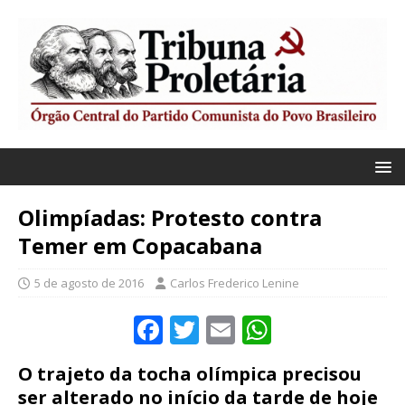
Olimpíadas: Protesto contra
Temer em Copacabana
5 de agosto de 2016
Carlos Frederico Lenine
F
T
E
W
a
w
m
h
O trajeto da tocha olímpica precisou
c
it
ai
at
ser alterado no início da tarde de hoje