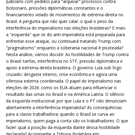
Judiciário com pedidos para "arquivar" processos contra
Bolsonaro, pressões diplomáticas constantes e o
financiamento velado de movimentos de extrema-direita no
Brasil. A pergunta que não quer calar: o qual o peso da
interferência do imperialismo nas eleições brasileiras? E mais:
a "esquerda" que se diz anti-imperialista está preparada para
enfrentar esse ataque, ou continuará tratando Trump com
"pragmatismo" enquanto a soberania nacional é pisoteada?
Nesta análise, vamos discutir: As hostilidades de Trump contra
o Brasil: tarifas, interferência no STF, pressão diplomática e
apoio à extrema-direita brasileira. O governo Lula sob fogo
cruzado: desgaste interno, crise econômica e agora uma
ofensiva externa coordenada. O papel do imperialismo nas
eleições de 2026: como os EUA atuam para influenciar o
resultado das urnas no Brasil e na América Latina. O silêncio
da esquerda institucional: por que Lula e o PT não denunciam
abertamente a interferência imperialista? As consequências
para a classe trabalhadora: quando o Brasil se curva ao
imperialismo, quem paga a conta são os trabalhadores. O que
fazer: qual a posição da esquerda diante dessa hostilidade
declarada? Acompanhe a Tribuna Proletária em: