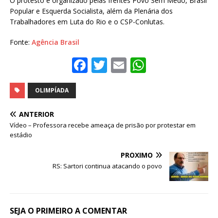
O protesto é organizado pelas frentes Povo Sem Medo, Brasil
Popular e Esquerda Socialista, além da Plenária dos
Trabalhadores em Luta do Rio e o CSP-Conlutas.
Fonte:
Agência Brasil
F
T
E
W
a
w
m
h
c
it
ai
at
OLIMPÍADA
e
te
l
s
ANTERIOR
b
r
A
Vídeo – Professora recebe ameaça de prisão por protestar em
estádio
o
p
o
p
PRÓXIMO
RS: Sartori continua atacando o povo
k
SEJA O PRIMEIRO A COMENTAR