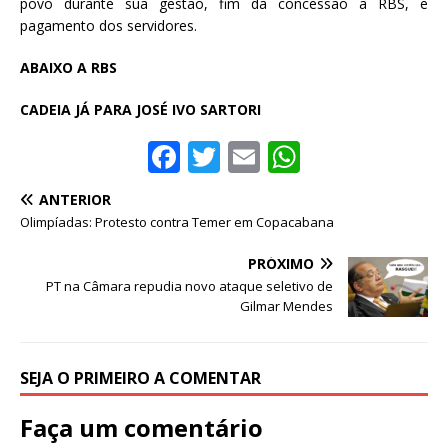
povo durante sua gestão, fim da concessão a RBS, e
pagamento dos servidores.
ABAIXO A RBS
CADEIA JÁ PARA JOSÉ IVO SARTORI
F
T
E
W
a
w
m
h
ANTERIOR
c
it
ai
at
Olimpíadas: Protesto contra Temer em Copacabana
e
te
l
s
PRÓXIMO
b
r
A
PT na Câmara repudia novo ataque seletivo de
o
p
Gilmar Mendes
o
p
k
SEJA O PRIMEIRO A COMENTAR
Faça um comentário