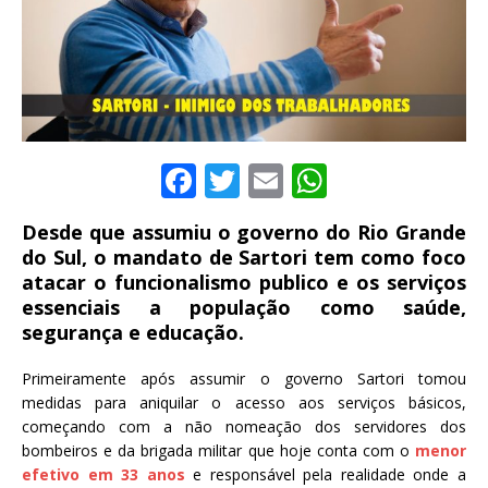
F
T
E
W
a
w
m
h
Desde que assumiu o governo do Rio Grande
c
it
ai
at
do Sul, o mandato de Sartori tem como foco
e
te
l
s
atacar o funcionalismo publico e os serviços
essenciais a população como saúde,
b
r
A
segurança e educação.
o
p
o
p
Primeiramente após assumir o governo Sartori tomou
medidas para aniquilar o acesso aos serviços básicos,
k
começando com a não nomeação dos servidores dos
bombeiros e da brigada militar que hoje conta com o
menor
efetivo em 33 anos
e responsável pela realidade onde a