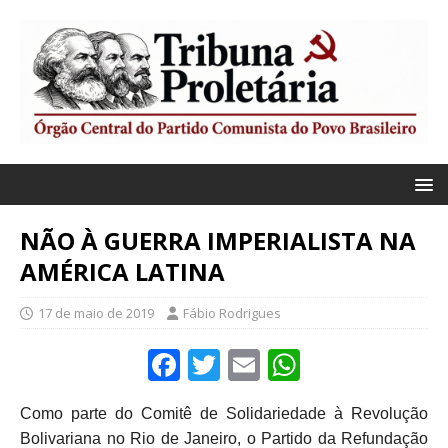
NÃO À GUERRA IMPERIALISTA NA
AMÉRICA LATINA
17 de maio de 2019
Fábio Rodrigues
F
T
E
W
a
w
m
h
Como parte do Comitê de Solidariedade à Revolução
c
it
ai
at
Bolivariana no Rio de Janeiro, o Partido da Refundação