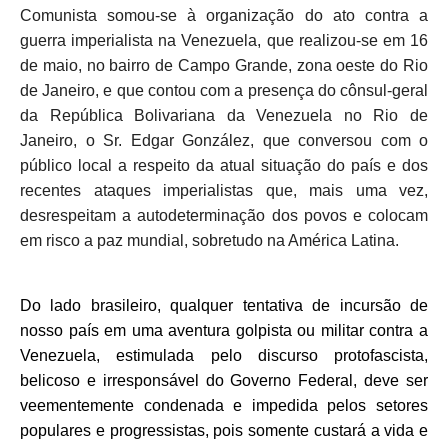
e
te
l
s
Comunista somou-se à organização do ato contra a
b
r
A
guerra imperialista na Venezuela, que realizou-se em 16
o
p
de maio, no bairro de Campo Grande, zona oeste do Rio
de Janeiro, e que contou com a presença do cônsul-geral
o
p
da República Bolivariana da Venezuela no Rio de
k
Janeiro, o Sr. Edgar González, que conversou com o
público local a respeito da atual situação do país e dos
recentes ataques imperialistas que, mais uma vez,
desrespeitam a autodeterminação dos povos e colocam
em risco a paz mundial, sobretudo na América Latina.
D
o lado brasileiro, qualquer tentativa de incursão de
nosso país em uma aventura golpista ou militar contra a
Venezuela, estimulada pelo discurso
protofascista,
belicoso
e irresponsável do Governo Federal,
deve ser
veementemente condenada e impedida pelos setores
populares
e progressistas
, pois somente custará a vida e