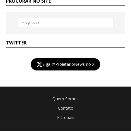
PROCURAR NO SITE
TWITTER
Siga @ProletarioNews no X
Quem Somos
Contato
Editoriais