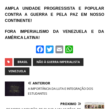
AMPLA UNIDADE PROGRESSISTA E POPULAR
CONTRA A GUERRA E PELA PAZ EM NOSSO
CONTINENTE!
FORA IMPERIALISMO DA VENEZUELA E DA
AMÉRICA LATINA!
F
T
E
W
a
w
m
h
c
it
ai
at
BRASIL
NÃO À GUERRA IMPERIALISTA
e
te
l
s
VENEZUELA
b
r
A
ANTERIOR
o
p
A IMPORTÂNCIA DA LUTA E INTEGRAÇÃO DOS
o
p
ESTUDANTES
k
PRÓXIMO