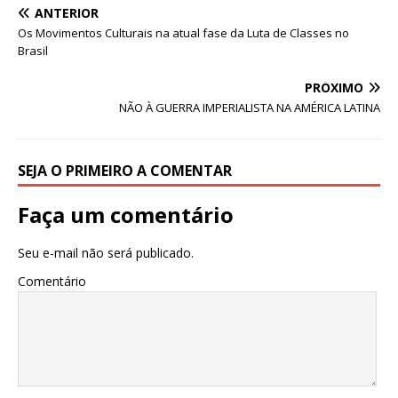
e
te
l
s
ANTERIOR
b
r
A
Os Movimentos Culturais na atual fase da Luta de Classes no
Brasil
o
p
o
p
PRÓXIMO
NÃO À GUERRA IMPERIALISTA NA AMÉRICA LATINA
k
SEJA O PRIMEIRO A COMENTAR
Faça um comentário
Seu e-mail não será publicado.
Comentário