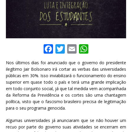
F
T
E
W
a
w
m
h
Nos últimos dias foi anunciado que o governo do presidente
c
it
ai
at
ilegítimo Jair Bolsonaro irá cortar as verbas das universidades
e
te
l
s
públicas em 30%. Isso inviabilizará o funcionamento do ensino
superior em quase todo o país e terá uma grande implicação
b
r
A
em todo conjunto social, já que tal medida vem acompanhada
o
p
da Reforma da Previdência e os cortes são uma chantagem
política, visto que o fascismo brasileiro precisa de legitimação
o
p
para o seu programa genocida.
k
Algumas universidades já anunciaram que se não houver um
recuo por parte do governo suas atividades se encerram em