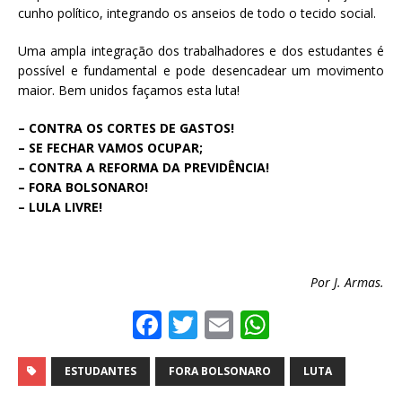
cunho político, integrando os anseios de todo o tecido social.
Uma ampla integração dos trabalhadores e dos estudantes é
possível e fundamental e pode desencadear um movimento
maior. Bem unidos façamos esta luta!
– CONTRA OS CORTES DE GASTOS!
– SE FECHAR VAMOS OCUPAR;
– CONTRA A REFORMA DA PREVIDÊNCIA!
– FORA BOLSONARO!
– LULA LIVRE!
Por J. Armas.
F
T
E
W
a
w
m
h
c
it
ai
at
ESTUDANTES
FORA BOLSONARO
LUTA