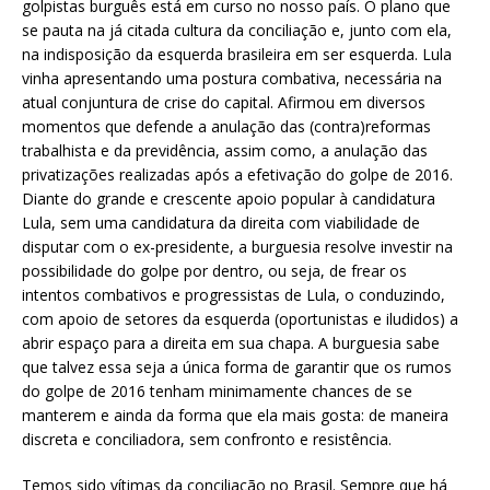
golpistas burguês está em curso no nosso país. O plano que
se pauta na já citada cultura da conciliação e, junto com ela,
na indisposição da esquerda brasileira em ser esquerda. Lula
vinha apresentando uma postura combativa, necessária na
atual conjuntura de crise do capital. Afirmou em diversos
momentos que defende a anulação das (contra)reformas
trabalhista e da previdência, assim como, a anulação das
privatizações realizadas após a efetivação do golpe de 2016.
Diante do grande e crescente apoio popular à candidatura
Lula, sem uma candidatura da direita com viabilidade de
disputar com o ex-presidente, a burguesia resolve investir na
possibilidade do golpe por dentro, ou seja, de frear os
intentos combativos e progressistas de Lula, o conduzindo,
com apoio de setores da esquerda (oportunistas e iludidos) a
abrir espaço para a direita em sua chapa. A burguesia sabe
que talvez essa seja a única forma de garantir que os rumos
do golpe de 2016 tenham minimamente chances de se
manterem e ainda da forma que ela mais gosta: de maneira
discreta e conciliadora, sem confronto e resistência.
Temos sido vítimas da conciliação no Brasil. Sempre que há