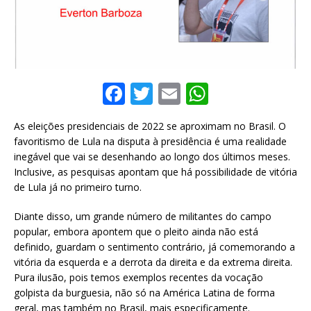
F
T
E
W
a
w
m
h
As eleições presidenciais de 2022 se aproximam no Brasil. O
c
it
ai
at
favoritismo de Lula na disputa à presidência é uma realidade
e
te
l
s
inegável que vai se desenhando ao longo dos últimos meses.
Inclusive, as pesquisas apontam que há possibilidade de vitória
b
r
A
de Lula já no primeiro turno.
o
p
Diante disso, um grande número de militantes do campo
o
p
popular, embora apontem que o pleito ainda não está
k
definido, guardam o sentimento contrário, já comemorando a
vitória da esquerda e a derrota da direita e da extrema direita.
Pura ilusão, pois temos exemplos recentes da vocação
golpista da burguesia, não só na América Latina de forma
geral, mas também no Brasil, mais especificamente.