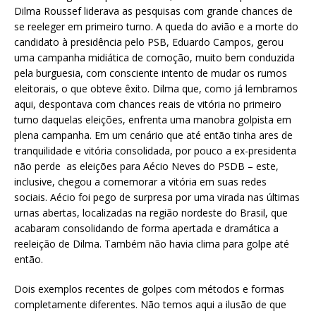
Dilma Roussef liderava as pesquisas com grande chances de
se reeleger em primeiro turno. A queda do avião e a morte do
candidato à presidência pelo PSB, Eduardo Campos, gerou
uma campanha midiática de comoção, muito bem conduzida
pela burguesia, com consciente intento de mudar os rumos
eleitorais, o que obteve êxito. Dilma que, como já lembramos
aqui, despontava com chances reais de vitória no primeiro
turno daquelas eleições, enfrenta uma manobra golpista em
plena campanha. Em um cenário que até então tinha ares de
tranquilidade e vitória consolidada, por pouco a ex-presidenta
não perde as eleições para Aécio Neves do PSDB – este,
inclusive, chegou a comemorar a vitória em suas redes
sociais. Aécio foi pego de surpresa por uma virada nas últimas
urnas abertas, localizadas na região nordeste do Brasil, que
acabaram consolidando de forma apertada e dramática a
reeleição de Dilma. Também não havia clima para golpe até
então.
Dois exemplos recentes de golpes com métodos e formas
completamente diferentes. Não temos aqui a ilusão de que