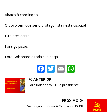
Abaixo à conciliação!
O povo tem que ser o protagonista nesta disputa!
Lula presidente!
Fora golpistas!
Fora Bolsonaro e toda sua corja!
F
T
E
W
a
w
m
h
ANTERIOR
c
it
ai
at
Fora Bolsonaro – Lula presidente!
e
te
l
s
b
r
A
PRÓXIMO
o
p
Resolução do Comitê Central do PCPB