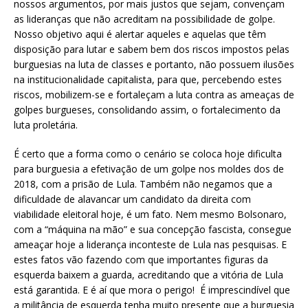
nossos argumentos, por mais justos que sejam, convençam
as lideranças que não acreditam na possibilidade de golpe.
Nosso objetivo aqui é alertar aqueles e aquelas que têm
disposição para lutar e sabem bem dos riscos impostos pelas
burguesias na luta de classes e portanto, não possuem ilusões
na institucionalidade capitalista, para que, percebendo estes
riscos, mobilizem-se e fortaleçam a luta contra as ameaças de
golpes burgueses, consolidando assim, o fortalecimento da
luta proletária.
É certo que a forma como o cenário se coloca hoje dificulta
para burguesia a efetivação de um golpe nos moldes dos de
2018, com a prisão de Lula. Também não negamos que a
dificuldade de alavancar um candidato da direita com
viabilidade eleitoral hoje, é um fato. Nem mesmo Bolsonaro,
com a “máquina na mão” e sua concepção fascista, consegue
ameaçar hoje a liderança inconteste de Lula nas pesquisas. E
estes fatos vão fazendo com que importantes figuras da
esquerda baixem a guarda, acreditando que a vitória de Lula
está garantida. E é aí que mora o perigo! É imprescindível que
a militância de esquerda tenha muito presente que a burguesia