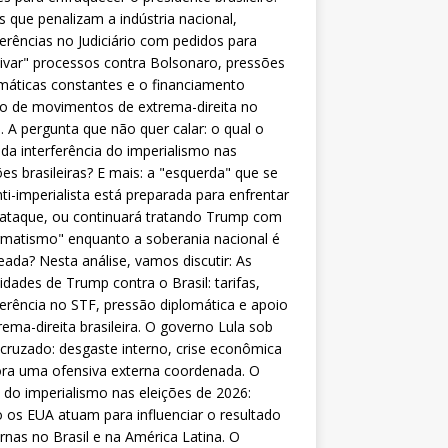
as que penalizam a indústria nacional,
ferências no Judiciário com pedidos para
ivar" processos contra Bolsonaro, pressões
máticas constantes e o financiamento
o de movimentos de extrema-direita no
l. A pergunta que não quer calar: o qual o
da interferência do imperialismo nas
ões brasileiras? E mais: a "esquerda" que se
nti-imperialista está preparada para enfrentar
 ataque, ou continuará tratando Trump com
matismo" enquanto a soberania nacional é
eada? Nesta análise, vamos discutir: As
lidades de Trump contra o Brasil: tarifas,
ferência no STF, pressão diplomática e apoio
rema-direita brasileira. O governo Lula sob
cruzado: desgaste interno, crise econômica
ra uma ofensiva externa coordenada. O
 do imperialismo nas eleições de 2026:
os EUA atuam para influenciar o resultado
rnas no Brasil e na América Latina. O