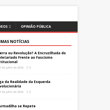
DEOS
OPINIÃO PÚBLICA
IMAS NOTÍCIAS
erra ou Revolução? A Encruzilhada do
oletariado Frente ao Fascismo
stitucional
0 de julho de 2026
0
ga da Realidade da Esquerda
volucionária
9 de julho de 2026
0
Armadilha se Repete