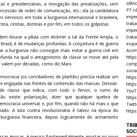
silên
tas e previdenciárias, a revogação das privatizações, sem
PT nã
concessão de redes de comunicação, etc.; ela (a candidatura
imper
ues nervosos em toda a burguesia internacional e brasileira,
traba
ta, ciristas, doristas e por fim, em todos os golpistas.
imper
em dourar a pílula com Alckmin a tal da Frente Ampla, o
traba
rasil, é de mudanças profundas. A conjuntura é de guerra
esque
que a burguesia não consegue mais evitar a guerra civil em
Acomp
rofunda na qual o antagonismo de classe se move até pela
https
que valem por décadas, como diz Marx.
compa
socia
cracia (os conciliadores de plantão) precisa realizar um
https
-se engajada nas frentes de contensão das massas. Desviar-
https
 de classe que indica, com todo o fervor, o rumo da
YouT
ão existe polarização, dizer que qualquer quebra de
https
democracia universal; e, por fim, quando não há mais o que
Twitt
ado. A luta contra revolucionária é talvez na época do
https
 burguesia financeira, depois logicamente do armamento
TRI
SOC
essas épocas, é preciso fundamentalmente apostar no novo