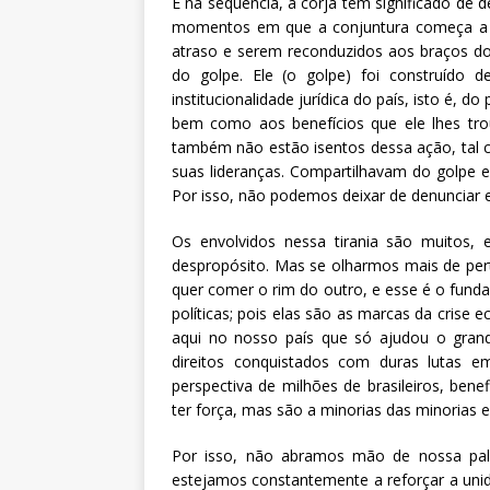
E na sequência, a corja tem significado de
momentos em que a conjuntura começa a m
atraso e serem reconduzidos aos braços d
do golpe. Ele (o golpe) foi construído 
institucionalidade jurídica do país, isto é, 
bem como aos benefícios que ele lhes tro
também não estão isentos dessa ação, tal c
suas lideranças. Compartilhavam do golpe e
Por isso, não podemos deixar de denunciar e
Os envolvidos nessa tirania são muitos,
despropósito. Mas se olharmos mais de pert
quer comer o rim do outro, e esse é o fu
políticas; pois elas são as marcas da crise
aqui no nosso país que só ajudou o grande
direitos conquistados com duras lutas 
perspectiva de milhões de brasileiros, be
ter força, mas são a minorias das minorias e
Por isso, não abramos mão de nossa pala
estejamos constantemente a reforçar a uni