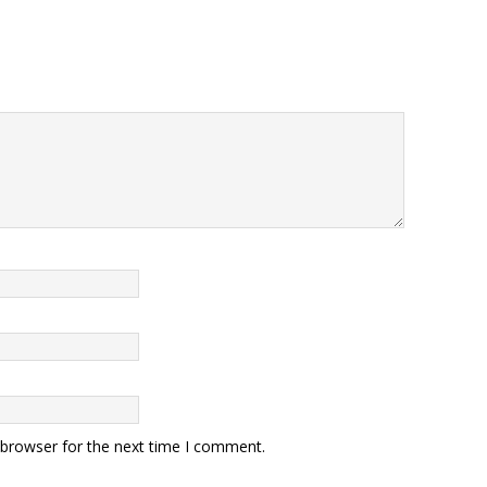
o
p
k
 browser for the next time I comment.