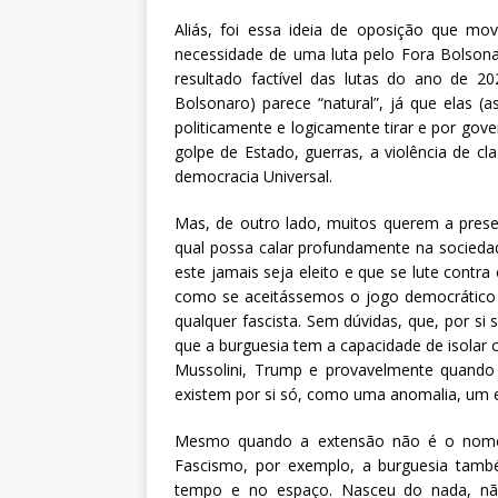
Aliás, foi essa ideia de oposição que m
necessidade de uma luta pelo Fora Bolson
resultado factível das lutas do ano de 2
Bolsonaro) parece “natural”, já que elas (
politicamente e logicamente tirar e por gov
golpe de Estado, guerras, a violência de cl
democracia Universal.
Mas, de outro lado, muitos querem a pre
qual possa calar profundamente na sociedad
este jamais seja eleito e que se lute contr
como se aceitássemos o jogo democrático
qualquer fascista. Sem dúvidas, que, por si
que a burguesia tem a capacidade de isolar c
Mussolini, Trump e provavelmente quando B
existem por si só, como uma anomalia, um er
Mesmo quando a extensão não é o nome d
Fascismo, por exemplo, a burguesia també
tempo e no espaço. Nasceu do nada, n