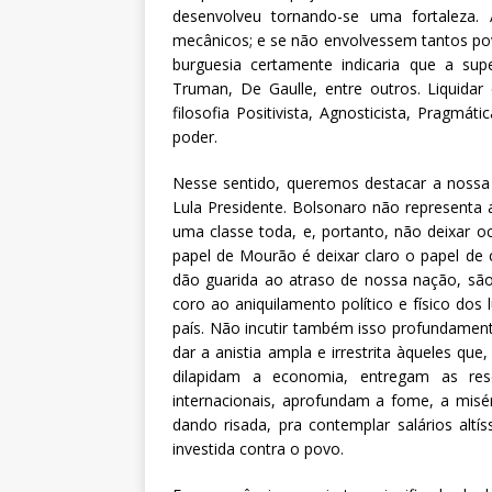
desenvolveu tornando-se uma fortaleza.
mecânicos; e se não envolvessem tantos pov
burguesia certamente indicaria que a sup
Truman, De Gaulle, entre outros. Liquidar
filosofia Positivista, Agnosticista, Pragm
poder.
Nesse sentido, queremos destacar a nossa
Lula Presidente. Bolsonaro não representa
uma classe toda, e, portanto, não deixar o
papel de Mourão é deixar claro o papel de c
dão guarida ao atraso de nossa nação, sã
coro ao aniquilamento político e físico dos
país. Não incutir também isso profundame
dar a anistia ampla e irrestrita àqueles q
dilapidam a economia, entregam as res
internacionais, aprofundam a fome, a mis
dando risada, pra contemplar salários altí
investida contra o povo.