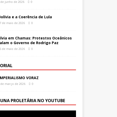
 de junho de 2026
0
Bolívia e a Coerência de Lula
7 de maio de 2026
0
lívia em Chamas: Protestos Oceânicos
alam o Governo de Rodrigo Paz
6 de maio de 2026
0
TORIAL
IMPERIALISMO VORAZ
 de março de 2026
0
BUNA PROLETÁRIA NO YOUTUBE