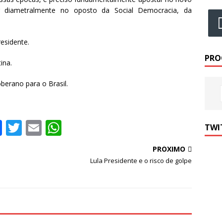
r diametralmente no oposto da Social Democracia, da
esidente.
PRO
ina.
erano para o Brasil.
F
T
E
W
TWI
a
w
m
h
PRÓXIMO
c
it
ai
at
Lula Presidente e o risco de golpe
e
te
l
s
b
r
A
o
p