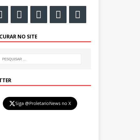
CURAR NO SITE
TTER
Siga @ProletarioNews no X