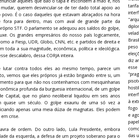
 denunciar aqueles que dão o tapa e escondem a mão e, nos
tarif
udar, querem desvincular-se de ter dado total apoio ao
inter
o povo. É o caso daqueles que estavam abraçados na hora
"arqu
de fora para dentro, mas com aval de grande parte da
diplo
do próprio STF. O parlamento se adequou aos saldos do golpe,
velad
uxe. Os grandes empresários do nosso país logicamente,
Brasi
omo a Fiesp, UDR, Globo, CNN, etc. e partidos de direita e
peso 
m toda a sua magnitude, econômica, política e ideológica.
eleiç
sse descalabro, dessa CORJA inteira.
diz a
esse
 e lutar contra todos eles ao mesmo tempo, parece um
"prag
o, vemos que eles próprios já estão brigando entre si, um
pisot
ndamento para que não nos contenhamos com mesquinharias
hosti
 econômica profunda da burguesia internacional, de um golpe
inter
 Capital, que no plano neoliberal liquidou em seis anos
à ext
em quase um século. O golpe exauriu de uma só vez a
fogo 
neficiando apenas uma meia dúzia de magnatas. Eles podem
e ago
 em crise.
papel
como 
vra de ordem. Do outro lado, Lula Presidente, embora
das u
dade da esquerda, a defesa de um projeto soberano para o