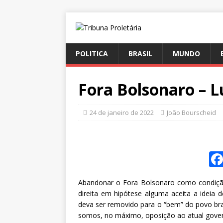
POLITICA
BRASIL
MUNDO
Fora Bolsonaro – L
24 de janeiro de 2022
João Bourscheid
Abandonar o Fora Bolsonaro como condição 
direita em hipótese alguma aceita a ideia
deva ser removido para o “bem” do povo bra
somos, no máximo, oposição ao atual gove