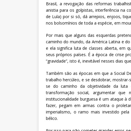
Brasil, a revogação das reformas trabalhis
anistia para os golpistas, interferência na 
de Lula) por si só, dá arrepios, enjoos, tiq
nos bolsomínios de toda a espécie, em mouris
Por mais que alguns das esquerdas pretend
caminho do mundo, da América Latina e do B
e ela significa luta de classes aberta, em 
seus próprios países. É a época de crise p
“gravidade”, isto é, inevitável nesses dias 
Também são as épocas em que a Social Demo
trabalho hercúleo, e se desdobrar, mostrar
se do caminho da objetividade da luta
transformação social, argumentar que n
institucionalidade burguesa é um ataque à 
fazer, pegam em armas contra o proletari
imperialismo, o ramo mais investido pela
bélico.
Por isso para não cometer grandes erros n