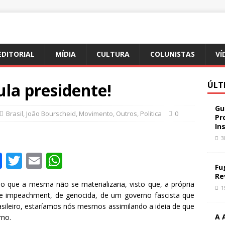
EDITORIAL
MÍDIA
CULTURA
COLUNISTAS
VÍ
ula presidente!
ÚLT
Gu
Brasil
,
João Bourscheid
,
Movimento
,
Outros
,
Politica
0
Pr
In
3
F
T
E
W
Fu
a
w
m
h
Re
que a mesma não se materializaria, visto que, a própria
c
it
ai
at
1
 de impeachment, de genocida, de um governo fascista que
e
te
l
s
sileiro, estaríamos nós mesmos assimilando a ideia de que
A 
rno.
b
r
A