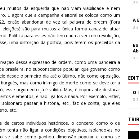
8
o
p
oveu muitos da esquerda que não viam viabilidade e nem
aro. E agora que a campanha eleitoral se coloca como um
o
p
A 
022, então abandonar de vez tal palavra de ordem (Fora
k
2
as eleições) são para muitos a única forma capaz de atuar
erno. Política para esses não tem nada a ver com revolução,
asse, uma distorção da política, pois ferem os preceitos da
Bo
Ab
2
servação dessa expressão de ordem, como uma bandeira a
e brasileira, no subconsciente popular, que governo como
a ele desde o primeiro dia até o último, não como oposição,
EDI
 burguês, mas como inimigo de morte como se deve ter a
 só, esse argumento já é válido. Mas, é importante destacar
O 
ertos elementos, e não ligá-los a nada. Por exemplo, Hitler,
2
olsonaro passar a história, etc., faz de conta, que eles
ro, etc.
TRI
e certos indivíduos históricos, o conceito como o de
m tenta não ligar a condições objetivas, isolando-as no
ão se sabe como ganhou dimensão popular e como se