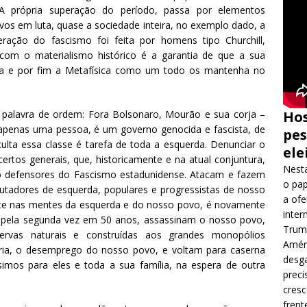
 A própria superação do período, passa por elementos
os em luta, quase a sociedade inteira, no exemplo dado, a
eração do fascismo foi feita por homens tipo Churchill,
 com o materialismo histórico é a garantia de que a sua
ática e por fim a Metafísica como um todo os mantenha no
 palavra de ordem: Fora Bolsonaro, Mourão e sua corja –
Hos
 apenas uma pessoa, é um governo genocida e fascista, de
pes
culta essa classe é tarefa de toda a esquerda. Denunciar o
ele
ertos generais, que, historicamente e na atual conjuntura,
Nesta
o defensores do Fascismo estadunidense. Atacam e fazem
o pap
 lutadores de esquerda, populares e progressistas de nosso
a ofe
nte nas mentes da esquerda e do nosso povo, é novamente
inter
ue, pela segunda vez em 50 anos, assassinam o nosso povo,
Trump
ervas naturais e construídas aos grandes monopólios
Améri
éria, o desemprego do nosso povo, e voltam para caserna
desga
ssimos para eles e toda a sua família, na espera de outra
preci
cres
frent