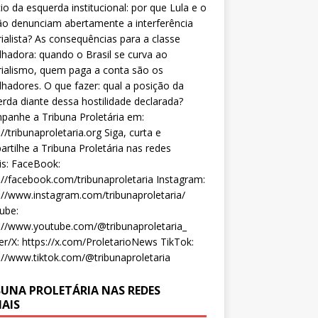
cio da esquerda institucional: por que Lula e o
o denunciam abertamente a interferência
ialista? As consequências para a classe
lhadora: quando o Brasil se curva ao
ialismo, quem paga a conta são os
lhadores. O que fazer: qual a posição da
rda diante dessa hostilidade declarada?
anhe a Tribuna Proletária em:
://tribunaproletaria.org Siga, curta e
rtilhe a Tribuna Proletária nas redes
is: FaceBook:
://facebook.com/tribunaproletaria Instagram:
://www.instagram.com/tribunaproletaria/
ube:
://www.youtube.com/@tribunaproletaria_
er/X: https://x.com/ProletarioNews TikTok:
://www.tiktok.com/@tribunaproletaria
BUNA PROLETÁRIA NAS REDES
IAIS