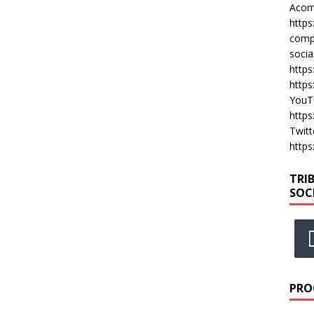
Acomp
https
compa
socia
https
https
YouT
https
Twitt
https
TRI
SOC
PRO