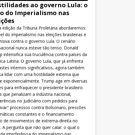
tilidades ao governo Lula: o
o do Imperialismo nas
ições
 edição da Tribuna Proletária abordaremos:
el do imperialismo nas eleições brasileiras e
nsiva contra o governo Lula. O cenário
nacional nunca esteve tão tenso. Donald
 intensifica sua truculência contra países da
ca Latina. O governo Lula, que já enfrenta
stes internos significativos, agora também
sa lidar com uma hostilidade externa que
ce exponencialmente. Trump age em diversas
es para enfraquecer o presidente brasileiro:
as que penalizam a indústria nacional,
ferências no Judiciário com pedidos para
ivar" processos contra Bolsonaro, pressões
máticas constantes e o financiamento
o de movimentos de extrema-direita no
l. A pergunta que não quer calar: o qual o
da interferência do imperialismo nas