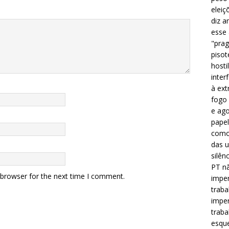
eleiç
diz a
esse
"prag
pisot
hosti
inter
à ext
fogo 
e ago
papel
como 
das u
silên
PT nã
 browser for the next time I comment.
imper
traba
imper
traba
esque