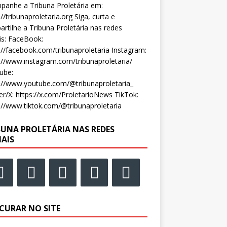
anhe a Tribuna Proletária em:
://tribunaproletaria.org Siga, curta e
rtilhe a Tribuna Proletária nas redes
is: FaceBook:
://facebook.com/tribunaproletaria Instagram:
://www.instagram.com/tribunaproletaria/
ube:
://www.youtube.com/@tribunaproletaria_
er/X: https://x.com/ProletarioNews TikTok:
://www.tiktok.com/@tribunaproletaria
BUNA PROLETÁRIA NAS REDES
IAIS
CURAR NO SITE