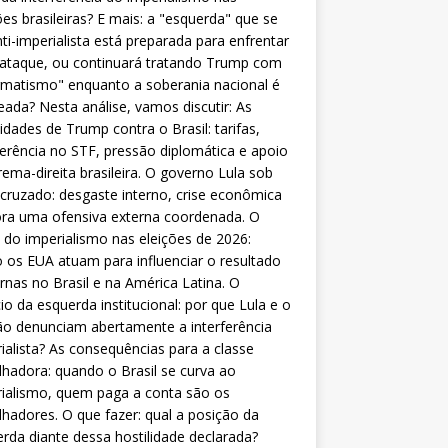
ões brasileiras? E mais: a "esquerda" que se
nti-imperialista está preparada para enfrentar
 ataque, ou continuará tratando Trump com
matismo" enquanto a soberania nacional é
eada? Nesta análise, vamos discutir: As
lidades de Trump contra o Brasil: tarifas,
ferência no STF, pressão diplomática e apoio
rema-direita brasileira. O governo Lula sob
cruzado: desgaste interno, crise econômica
ra uma ofensiva externa coordenada. O
 do imperialismo nas eleições de 2026:
os EUA atuam para influenciar o resultado
rnas no Brasil e na América Latina. O
cio da esquerda institucional: por que Lula e o
o denunciam abertamente a interferência
ialista? As consequências para a classe
lhadora: quando o Brasil se curva ao
ialismo, quem paga a conta são os
lhadores. O que fazer: qual a posição da
rda diante dessa hostilidade declarada?