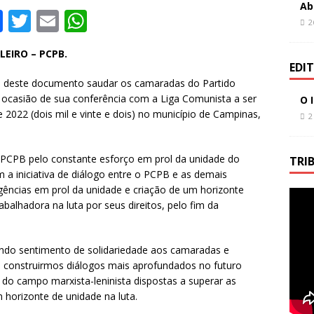
Ab
F
T
E
W
2
a
w
m
h
EIRO – PCPB.
c
it
ai
at
EDI
e
te
l
s
 deste documento saudar os camaradas do Partido
ocasião de sua conferência com a Liga Comunista a ser
O 
b
r
A
 2022 (dois mil e vinte e dois) no município de Campinas,
2
o
p
o
p
PCPB pelo constante esforço em prol da unidade do
TRI
k
a iniciativa de diálogo entre o PCPB e as demais
gências em prol da unidade e criação de um horizonte
abalhadora na luta por seus direitos, pelo fim da
ndo sentimento de solidariedade aos camaradas e
e construirmos diálogos mais aprofundados no futuro
o campo marxista-leninista dispostas a superar as
 horizonte de unidade na luta.