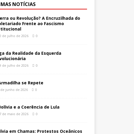
IMAS NOTÍCIAS
erra ou Revolução? A Encruzilhada do
oletariado Frente ao Fascismo
stitucional
0 de julho de 2026
0
ga da Realidade da Esquerda
volucionária
9 de julho de 2026
0
Armadilha se Repete
 de junho de 2026
0
Bolívia e a Coerência de Lula
7 de maio de 2026
0
lívia em Chamas: Protestos Oceânicos