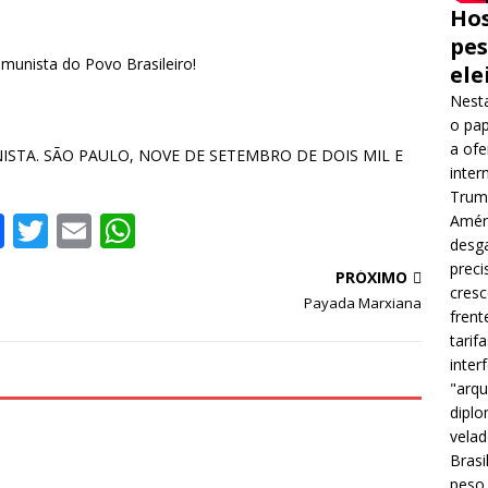
Hos
pes
omunista do Povo Brasileiro!
ele
Nesta
o pap
a ofe
ISTA. SÃO PAULO, NOVE DE SETEMBRO DE DOIS MIL E
inter
Trump
F
T
E
W
Améri
desga
a
w
m
h
preci
PRÓXIMO
c
it
ai
at
cres
Payada Marxiana
frent
e
te
l
s
tarif
b
r
A
inter
"arqu
o
p
diplo
o
p
velad
Brasi
k
peso 