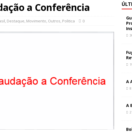
ação a Conferência
ÚLT
Gu
sil
,
Destaque
,
Movimento
,
Outros
,
Politica
0
Pr
In
3
Fu
Re
1
A 
8
A 
2
Bo