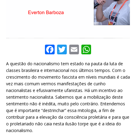
F
T
E
W
a
w
m
h
A questão do nacionalismo tem estado na pauta da luta de
c
it
ai
at
classes brasileira e internacional nos últimos tempos. Com o
e
te
l
s
crescimento do movimento fascista em níveis mundiais é cada
vez mais comum vermos manifestações de cunho
b
r
A
nacionalistas e efusivamente ufanistas. Há um incentivo ao
o
p
sentimento nacionalista. Sabemos que a mobilização deste
sentimento não é inédita, muito pelo contrário. Entendemos
o
p
que é importante “destrinchar” essa mitologia, a fim de
k
contribuir para a elevação da consciência proletária e para que
o proletariado não caia nesta ilusão torpe que é a ideia do
nacionalismo.