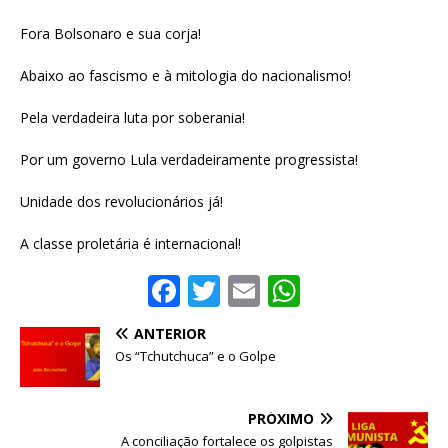
Fora Bolsonaro e sua corja!
Abaixo ao fascismo e à mitologia do nacionalismo!
Pela verdadeira luta por soberania!
Por um governo Lula verdadeiramente progressista!
Unidade dos revolucionários já!
A classe proletária é internacional!
F
T
E
W
a
w
m
h
ANTERIOR
c
it
ai
at
Os “Tchutchuca” e o Golpe
e
te
l
s
b
r
A
PRÓXIMO
A conciliação fortalece os golpistas