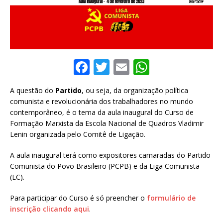
F
T
E
W
a
w
m
h
A questão do
Partido
, ou seja, da organização política
c
it
ai
at
comunista e revolucionária dos trabalhadores no mundo
e
te
l
s
contemporâneo, é o tema da aula inaugural do Curso de
Formação Marxista da Escola Nacional de Quadros Vladimir
b
r
A
Lenin organizada pelo Comitê de Ligação.
o
p
A aula inaugural terá como expositores camaradas do Partido
o
p
Comunista do Povo Brasileiro (PCPB) e da Liga Comunista
k
(LC).
Para participar do Curso é só preencher o
formulário de
inscrição clicando aqui
.