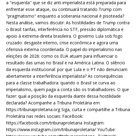
a "esquerda" que se diz anti-imperialista está preparada para
enfrentar esse ataque, ou continuará tratando Trump com
"pragmatismo" enquanto a soberania nacional é pisoteada?
Nesta análise, vamos discutir: As hostilidades de Trump contra
o Brasil: tarifas, interferência no STF, pressão diplomática e
apoio à extrema-direita brasileira. O governo Lula sob fogo
cruzado: desgaste interno, crise econômica e agora uma
ofensiva externa coordenada. O papel do imperialismo nas
eleições de 2026: como os EUA atuam para influenciar o
resultado das urnas no Brasil e na América Latina. O silêncio
da esquerda institucional: por que Lula e o PT não denunciam
abertamente a interferência imperialista? As consequências
para a classe trabalhadora: quando o Brasil se curva ao
imperialismo, quem paga a conta são os trabalhadores. O que
fazer: qual a posição da esquerda diante dessa hostilidade
declarada? Acompanhe a Tribuna Proletária em:
https://tribunaproletaria.org Siga, curta e compartilhe a Tribuna
Proletária nas redes sociais: FaceBook:
https://facebook.com/tribunaproletaria Instagram:
https://www.instagram.com/tribunaproletaria/ YouTube: