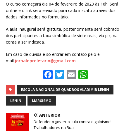
O curso começará dia 04 de fevereiro de 2023 às 16h. Será
online e o link será enviado para cada inscrito através dos
dados informados no formulário.
A aula inaugural será gratuita, posteriormente será cobrado
dos participantes a taxa simbólica de vinte reais, via pix, na
conta a ser indicada.
Em caso de dúvida é só entrar em contato pelo e-
mail
jornaloproletario@gmail.com
F
T
E
W
a
w
m
h
c
it
ai
at
ESCOLA NACIONAL DE QUADROS VLADIMIR LENIN
e
te
l
s
LENIN
MARXISMO
b
r
A
ANTERIOR
o
p
Defender o governo Lula contra o golpismo!
o
p
Trabalhadores na Rua!