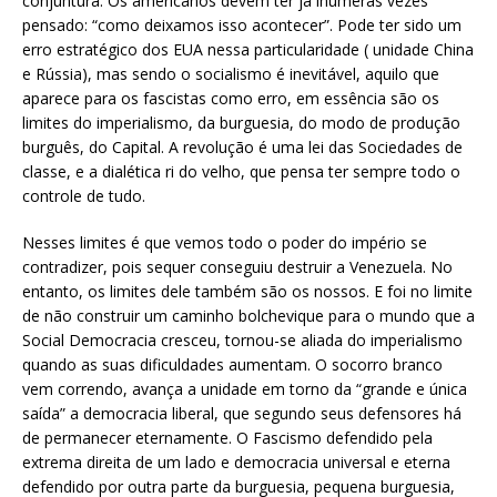
conjuntura. Os americanos devem ter já inúmeras vezes
pensado: “como deixamos isso acontecer”. Pode ter sido um
erro estratégico dos EUA nessa particularidade ( unidade China
e Rússia), mas sendo o socialismo é inevitável, aquilo que
aparece para os fascistas como erro, em essência são os
limites do imperialismo, da burguesia, do modo de produção
burguês, do Capital. A revolução é uma lei das Sociedades de
classe, e a dialética ri do velho, que pensa ter sempre todo o
controle de tudo.
Nesses limites é que vemos todo o poder do império se
contradizer, pois sequer conseguiu destruir a Venezuela. No
entanto, os limites dele também são os nossos. E foi no limite
de não construir um caminho bolchevique para o mundo que a
Social Democracia cresceu, tornou-se aliada do imperialismo
quando as suas dificuldades aumentam. O socorro branco
vem correndo, avança a unidade em torno da “grande e única
saída” a democracia liberal, que segundo seus defensores há
de permanecer eternamente. O Fascismo defendido pela
extrema direita de um lado e democracia universal e eterna
defendido por outra parte da burguesia, pequena burguesia,