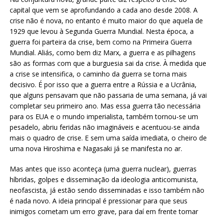
capital que vem se aprofundando a cada ano desde 2008. A
crise não é nova, no entanto é muito maior do que aquela de
1929 que levou à Segunda Guerra Mundial. Nesta época, a
guerra foi parteira da crise, bem como na Primeira Guerra
Mundial. Aliás, como bem diz Marx, a guerra e as pilhagens
são as formas com que a burguesia sai da crise. À medida que
a crise se intensifica, o caminho da guerra se torna mais
decisivo. É por isso que a guerra entre a Rússia e a Ucrânia,
que alguns pensavam que não passaria de uma semana, já vai
completar seu primeiro ano. Mas essa guerra tão necessária
para os EUA e o mundo imperialista, também tornou-se um
pesadelo, abriu feridas não imagináveis e acentuou-se ainda
mais o quadro de crise. E sem uma saída imediata, o cheiro de
uma nova Hiroshima e Nagasaki já se manifesta no ar.
Mas antes que isso aconteça (uma guerra nuclear), guerras
híbridas, golpes e disseminação da ideologia anticomunista,
neofascista, já estão sendo disseminadas e isso também não
é nada novo. A ideia principal é pressionar para que seus
inimigos cometam um erro grave, para daí em frente tomar