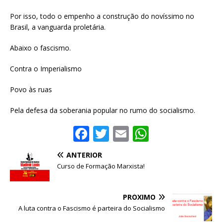
Por isso, todo o empenho a construção do novíssimo no
Brasil, a vanguarda proletária.
Abaixo o fascismo.
Contra o Imperialismo
Povo às ruas
Pela defesa da soberania popular no rumo do socialismo.
F
T
E
W
a
w
m
h
ANTERIOR
c
it
ai
at
Curso de Formação Marxista!
e
te
l
s
b
r
A
PRÓXIMO
o
p
A luta contra o Fascismo é parteira do Socialismo