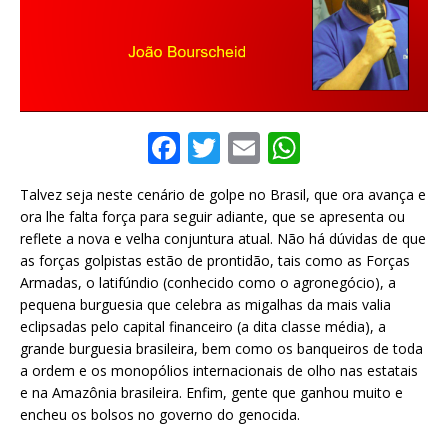
F
T
E
W
a
w
m
h
Talvez seja neste cenário de golpe no Brasil, que ora avança e
c
it
ai
at
ora lhe falta força para seguir adiante, que se apresenta ou
e
te
l
s
reflete a nova e velha conjuntura atual. Não há dúvidas de que
as forças golpistas estão de prontidão, tais como as Forças
b
r
A
Armadas, o latifúndio (conhecido como o agronegócio), a
o
p
pequena burguesia que celebra as migalhas da mais valia
eclipsadas pelo capital financeiro (a dita classe média), a
o
p
grande burguesia brasileira, bem como os banqueiros de toda
k
a ordem e os monopólios internacionais de olho nas estatais
e na Amazônia brasileira. Enfim, gente que ganhou muito e
encheu os bolsos no governo do genocida.