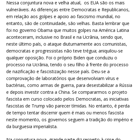
Nessa conjuntura nova e velha atual, os EUA são os mais
vulneráveis. As diferenças entre Democratas e Republicanos,
em relação aos golpes e apoio ao fascismo mundial, no
entanto, são de continuidade, são velhas. Basta lembrar que
foi no governo Obama que muitos golpes na América Latina
aconteceram, inclusive no Brasil e na Ucrânia, sendo que,
neste último país, o ataque diuturnamente aos comunistas,
democratas e progressistas não teve trégua; aniquilou-se
qualquer oposição. Foi o próprio Biden que conduziu o
processo na Ucrânia, tendo o seu filho à frente do processo
de nazificação e fascistização nesse país. Deu-se a
comprovação de laboratórios que desenvolviam vírus e
bactérias, como armas de guerra, para desestabilizar a Rússia
e depois investir contra a China. Se compararmos o projeto
fascista em curso colocado pelos Democratas, as iniciativas
fascistas de Trump vão parecer tímidas. No entanto, é perda
de tempo tentar discernir quem é mais ou menos fascista
neste momento, os governos seguem a tradição do império e
da burguesia imperialista.
Na conjuntura nova, grande parte diz respeito à crise do