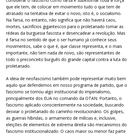
considerar o fascismo como farsa é subestimar toda a força
que ele tem, de colocar em movimento tudo o que tem de
atrasado na tentativa de evitar o novo, isto é, o socialismo.
Na farsa, no entanto, não significa que não haverá caos,
mortes, sacrifícios gigantescos para o proletariado tomar as
rédeas da burguesia fascista e desencadear a revolução. Mas
é farsa no sentido de que o ser humano já conhece seus
movimentos, sabe o que é, que classe representa, e o mais
importante, não tem nada de novo, são representantes de
todo o preconceito burguês do grande capital contra a luta do
proletariado.
A ideia de neofascismo também pode representar muito bem
aquilo que defendemos em nosso programa de partido, que o
fascismo se tornou algo institucional do imperialismo,
principalmente dos EUA no comando da OTAN. Portanto, o
fascismo aplicado conscientemente na sociedade, buscando
desviar o proletariado do caminho revolucionário. Os golpes,
as guerras híbridas, o armamento de milícias e, inclusive,
eleições de elementos de extrema direita são mecanismos do
fascismo institucionalizado. O caos maior ou menor faz parte