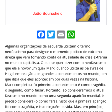
F
T
E
W
a
w
m
h
Algumas organizações de esquerda utilizam o termo
c
it
ai
at
neofascismo para designar o momento político de extrema
e
te
l
s
direita que vem tomando conta da atualidade de crise extrema
no mundo capitalista. O que se quer dizer com o neofascismo:
b
r
A
que ele é novo? Em quê? Marx, quando utiliza as palavras de
o
p
Hegel em relação aos grandes acontecimentos no mundo, em
que dizia que eles aconteciam por duas vezes na história,
o
p
Marx completou: “o primeiro acontecimento é como tragédia,
k
o segundo, como farsa”. Portanto, ao considerarmos o atual
fascismo no mundo como uma segunda aparição mundial, é
preciso considerá-lo como farsa, visto que a primeira aparição
foi como tragédia, e isso ninguém duvida. Mas, em princípio,