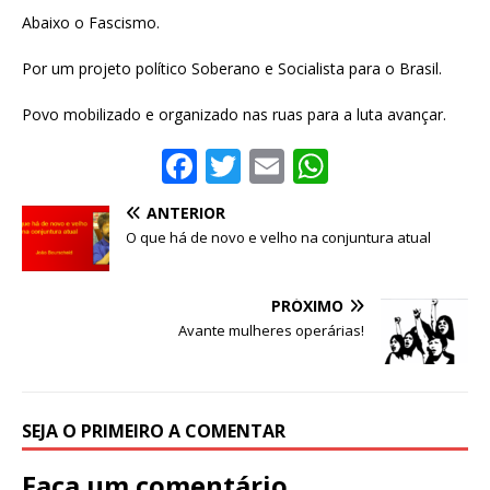
Abaixo o Fascismo.
Por um projeto político Soberano e Socialista para o Brasil.
Povo mobilizado e organizado nas ruas para a luta avançar.
F
T
E
W
a
w
m
h
ANTERIOR
c
it
ai
at
O que há de novo e velho na conjuntura atual
e
te
l
s
b
r
A
PRÓXIMO
o
p
Avante mulheres operárias!
o
p
k
SEJA O PRIMEIRO A COMENTAR
Faça um comentário