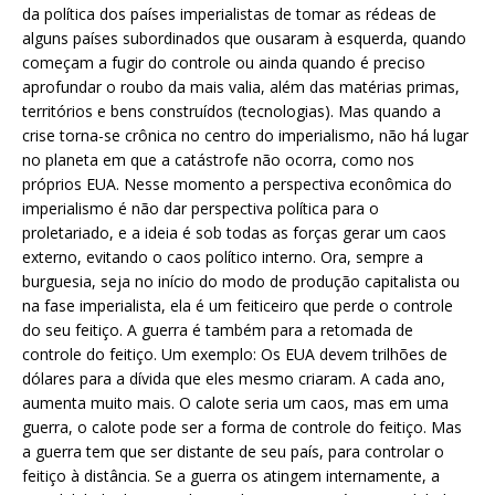
da política dos países imperialistas de tomar as rédeas de
alguns países subordinados que ousaram à esquerda, quando
começam a fugir do controle ou ainda quando é preciso
aprofundar o roubo da mais valia, além das matérias primas,
territórios e bens construídos (tecnologias). Mas quando a
crise torna-se crônica no centro do imperialismo, não há lugar
no planeta em que a catástrofe não ocorra, como nos
próprios EUA. Nesse momento a perspectiva econômica do
imperialismo é não dar perspectiva política para o
proletariado, e a ideia é sob todas as forças gerar um caos
externo, evitando o caos político interno. Ora, sempre a
burguesia, seja no início do modo de produção capitalista ou
na fase imperialista, ela é um feiticeiro que perde o controle
do seu feitiço. A guerra é também para a retomada de
controle do feitiço. Um exemplo: Os EUA devem trilhões de
dólares para a dívida que eles mesmo criaram. A cada ano,
aumenta muito mais. O calote seria um caos, mas em uma
guerra, o calote pode ser a forma de controle do feitiço. Mas
a guerra tem que ser distante de seu país, para controlar o
feitiço à distância. Se a guerra os atingem internamente, a