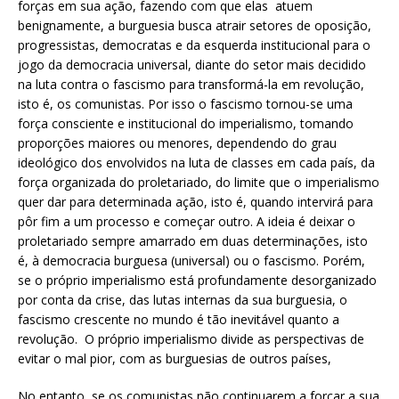
forças em sua ação, fazendo com que elas atuem
benignamente, a burguesia busca atrair setores de oposição,
progressistas, democratas e da esquerda institucional para o
jogo da democracia universal, diante do setor mais decidido
na luta contra o fascismo para transformá-la em revolução,
isto é, os comunistas. Por isso o fascismo tornou-se uma
força consciente e institucional do imperialismo, tomando
proporções maiores ou menores, dependendo do grau
ideológico dos envolvidos na luta de classes em cada país, da
força organizada do proletariado, do limite que o imperialismo
quer dar para determinada ação, isto é, quando intervirá para
pôr fim a um processo e começar outro. A ideia é deixar o
proletariado sempre amarrado em duas determinações, isto
é, à democracia burguesa (universal) ou o fascismo. Porém,
se o próprio imperialismo está profundamente desorganizado
por conta da crise, das lutas internas da sua burguesia, o
fascismo crescente no mundo é tão inevitável quanto a
revolução. O próprio imperialismo divide as perspectivas de
evitar o mal pior, com as burguesias de outros países,
No entanto, se os comunistas não continuarem a forçar a sua