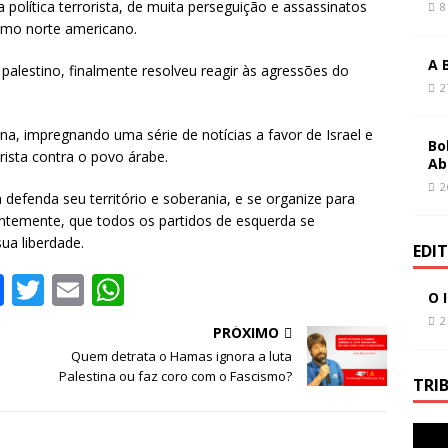
 política terrorista, de muita perseguição e assassinatos
8
o
p
ismo norte americano.
k
A 
alestino, finalmente resolveu reagir às agressões do
2
tina, impregnando uma série de notícias a favor de Israel e
Bo
rista contra o povo árabe.
Ab
2
defenda seu território e soberania, e se organize para
uentemente, que todos os partidos de esquerda se
ua liberdade.
EDI
F
T
E
W
O 
a
w
m
h
2
PRÓXIMO
c
it
ai
at
Quem detrata o Hamas ignora a luta
e
te
l
s
Palestina ou faz coro com o Fascismo?
TRI
b
r
A