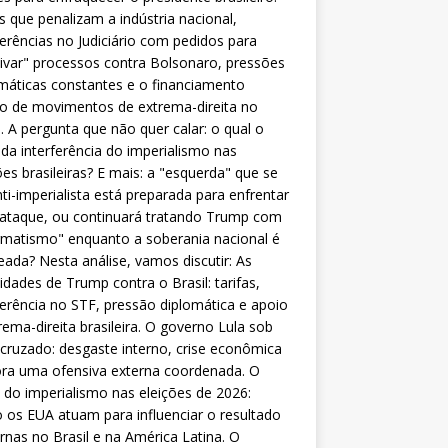
as que penalizam a indústria nacional,
ferências no Judiciário com pedidos para
ivar" processos contra Bolsonaro, pressões
máticas constantes e o financiamento
o de movimentos de extrema-direita no
l. A pergunta que não quer calar: o qual o
da interferência do imperialismo nas
ões brasileiras? E mais: a "esquerda" que se
nti-imperialista está preparada para enfrentar
 ataque, ou continuará tratando Trump com
matismo" enquanto a soberania nacional é
eada? Nesta análise, vamos discutir: As
lidades de Trump contra o Brasil: tarifas,
ferência no STF, pressão diplomática e apoio
rema-direita brasileira. O governo Lula sob
cruzado: desgaste interno, crise econômica
ra uma ofensiva externa coordenada. O
 do imperialismo nas eleições de 2026:
os EUA atuam para influenciar o resultado
rnas no Brasil e na América Latina. O