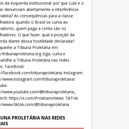
cio da esquerda institucional: por que Lula e o
o denunciam abertamente a interferência
ialista? As consequências para a classe
lhadora: quando o Brasil se curva ao
ialismo, quem paga a conta são os
lhadores. O que fazer: qual a posição da
rda diante dessa hostilidade declarada?
anhe a Tribuna Proletária em:
://tribunaproletaria.org Siga, curta e
rtilhe a Tribuna Proletária nas redes
is: FaceBook:
://facebook.com/tribunaproletaria Instagram:
://www.instagram.com/tribunaproletaria/
ube:
://www.youtube.com/@tribunaproletaria_
er/X: https://x.com/ProletarioNews TikTok:
://www.tiktok.com/@tribunaproletaria
BUNA PROLETÁRIA NAS REDES
IAIS