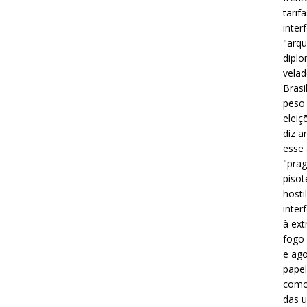
tarif
inter
"arqu
diplo
velad
Brasi
peso 
eleiç
diz a
esse
"prag
pisot
hosti
inter
à ext
fogo 
e ago
papel
como 
das u