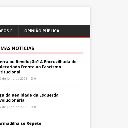
DEOS
OPINIÃO PÚBLICA
IMAS NOTÍCIAS
erra ou Revolução? A Encruzilhada do
oletariado Frente ao Fascismo
stitucional
0 de julho de 2026
0
ga da Realidade da Esquerda
volucionária
9 de julho de 2026
0
Armadilha se Repete