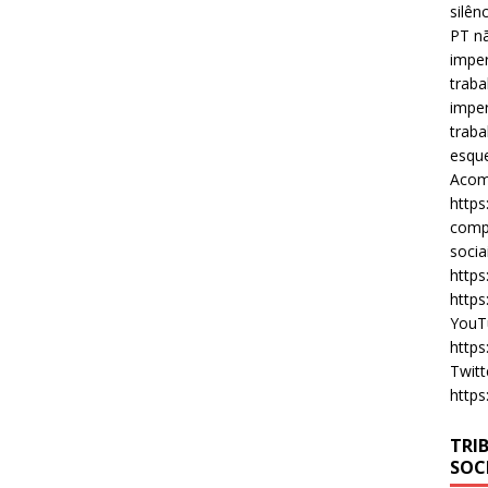
silên
PT nã
imper
traba
imper
traba
esque
Acomp
https
compa
socia
https
https
YouT
https
Twitt
https
TRI
SOC