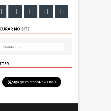
CURAR NO SITE
TTER
Siga @ProletarioNews no X