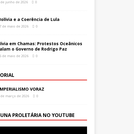
 de junho de 2026
0
Bolívia e a Coerência de Lula
7 de maio de 2026
0
lívia em Chamas: Protestos Oceânicos
alam o Governo de Rodrigo Paz
6 de maio de 2026
0
TORIAL
IMPERIALISMO VORAZ
 de março de 2026
0
BUNA PROLETÁRIA NO YOUTUBE