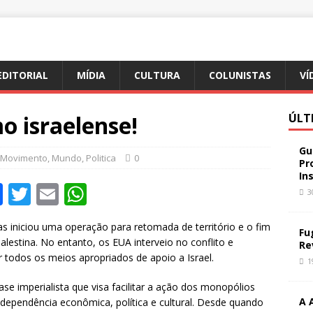
EDITORIAL
MÍDIA
CULTURA
COLUNISTAS
VÍ
o israelense!
ÚLT
Gu
Movimento
,
Mundo
,
Politica
0
Pr
In
F
T
E
W
3
a
w
m
h
 iniciou uma operação para retomada de território e o fim
c
it
ai
at
Fu
alestina. No entanto, os EUA interveio no conflito e
Re
e
te
l
s
r todos os meios apropriados de apoio a Israel.
1
b
r
A
se imperialista que visa facilitar a ação dos monopólios
o
p
A 
independência econômica, política e cultural. Desde quando