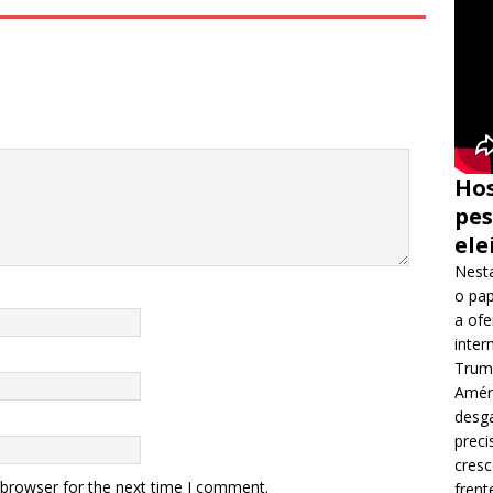
o
p
o
p
k
Hos
pes
ele
Nesta
o pap
a ofe
inter
Trump
Améri
desga
preci
cres
 browser for the next time I comment.
frent