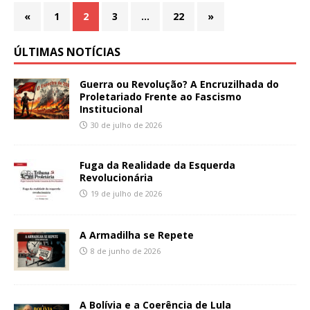
«
1
2
3
…
22
»
ÚLTIMAS NOTÍCIAS
Guerra ou Revolução? A Encruzilhada do
Proletariado Frente ao Fascismo
Institucional
30 de julho de 2026
Fuga da Realidade da Esquerda
Revolucionária
19 de julho de 2026
A Armadilha se Repete
8 de junho de 2026
A Bolívia e a Coerência de Lula