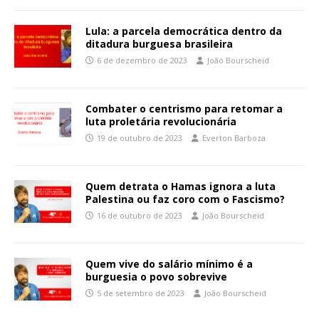
Lula: a parcela democrática dentro da
ditadura burguesa brasileira
6 de dezembro de 2023
João Bourscheid
Combater o centrismo para retomar a
luta proletária revolucionária
19 de outubro de 2023
Everton Barboza
Quem detrata o Hamas ignora a luta
Palestina ou faz coro com o Fascismo?
16 de outubro de 2023
João Bourscheid
Quem vive do salário mínimo é a
burguesia o povo sobrevive
5 de setembro de 2023
João Bourscheid