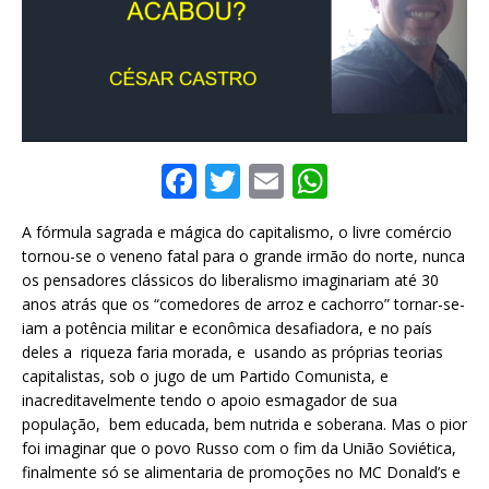
F
T
E
W
a
w
m
h
A fórmula sagrada e mágica do capitalismo, o livre comércio
c
it
ai
at
tornou-se o veneno fatal para o grande irmão do norte, nunca
e
te
l
s
os pensadores clássicos do liberalismo imaginariam até 30
anos atrás que os “comedores de arroz e cachorro” tornar-se-
b
r
A
iam a potência militar e econômica desafiadora, e no país
o
p
deles a riqueza faria morada, e usando as próprias teorias
capitalistas, sob o jugo de um Partido Comunista, e
o
p
inacreditavelmente tendo o apoio esmagador de sua
k
população, bem educada, bem nutrida e soberana. Mas o pior
foi imaginar que o povo Russo com o fim da União Soviética,
finalmente só se alimentaria de promoções no MC Donald’s e