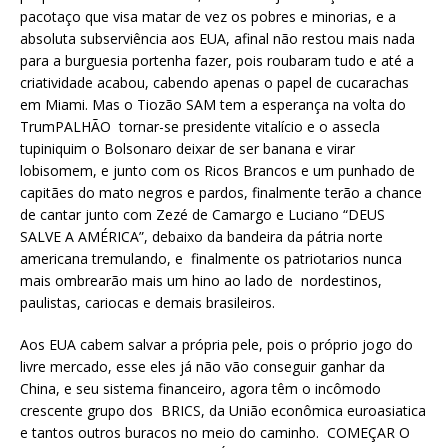
pacotaço que visa matar de vez os pobres e minorias, e a
absoluta subserviência aos EUA, afinal não restou mais nada
para a burguesia portenha fazer, pois roubaram tudo e até a
criatividade acabou, cabendo apenas o papel de cucarachas
em Miami. Mas o Tiozão SAM tem a esperança na volta do
TrumPALHÃO tornar-se presidente vitalício e o assecla
tupiniquim o Bolsonaro deixar de ser banana e virar
lobisomem, e junto com os Ricos Brancos e um punhado de
capitães do mato negros e pardos, finalmente terão a chance
de cantar junto com Zezé de Camargo e Luciano “DEUS
SALVE A AMÉRICA”, debaixo da bandeira da pátria norte
americana tremulando, e finalmente os patriotarios nunca
mais ombrearão mais um hino ao lado de nordestinos,
paulistas, cariocas e demais brasileiros.
Aos EUA cabem salvar a própria pele, pois o próprio jogo do
livre mercado, esse eles já não vão conseguir ganhar da
China, e seu sistema financeiro, agora têm o incômodo
crescente grupo dos BRICS, da União econômica euroasiatica
e tantos outros buracos no meio do caminho. COMEÇAR O