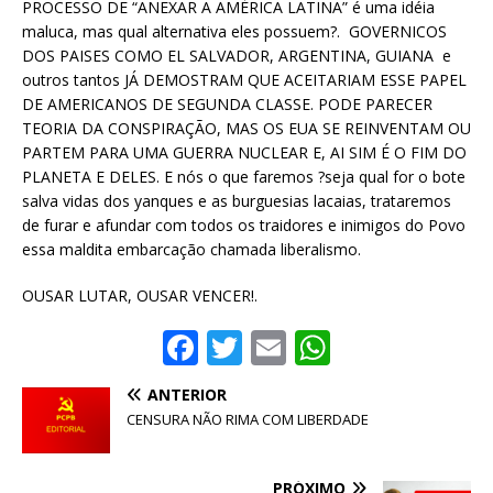
PROCESSO DE “ANEXAR A AMÉRICA LATINA” é uma idéia
maluca, mas qual alternativa eles possuem?. GOVERNICOS
DOS PAISES COMO EL SALVADOR, ARGENTINA, GUIANA e
outros tantos JÁ DEMOSTRAM QUE ACEITARIAM ESSE PAPEL
DE AMERICANOS DE SEGUNDA CLASSE. PODE PARECER
TEORIA DA CONSPIRAÇÃO, MAS OS EUA SE REINVENTAM OU
PARTEM PARA UMA GUERRA NUCLEAR E, AI SIM É O FIM DO
PLANETA E DELES. E nós o que faremos ?seja qual for o bote
salva vidas dos yanques e as burguesias lacaias, trataremos
de furar e afundar com todos os traidores e inimigos do Povo
essa maldita embarcação chamada liberalismo.
OUSAR LUTAR, OUSAR VENCER!.
F
T
E
W
a
w
m
h
ANTERIOR
c
it
ai
at
CENSURA NÃO RIMA COM LIBERDADE
e
te
l
s
b
r
A
PRÓXIMO