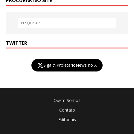
PROCURAR NO SITE
TWITTER
Siga @ProletarioNews no X
Quem Somos
Contato
Editoriais