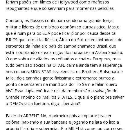
fariam papéis em filmes de Hollywood como mafiosos
repugnantes e que só serviriam para morrer nas películas.
Contudo, os Russos continuam sendo uma grande força
militar e líderes de um bloco econômico euroasiatico. Mas o
que é ruim para os EUA pode ficar pior por causa desse tal
BRICS que tem a tal Rússia, África do Sul, os encantadores de
serpentes da Índia e o país do samba chamado Brasil, que
está cooptando os ex amigos dos turbantes a Arábia Saudita.
O que sobra de aliados os refinados e chatos Europeus, mas
tudo bem são sócios na OTAN, calma ainda têm a esperança
nos colaboraSIONISTAS Israelenses, os Brothers Bolsonaro e
Milei, dois carinhas gente finíssima e extremante burros a
ponto de sentarem na mandioca do Tio Sam e falar “quero
bis”. Essa dupla exótica e reis da mentira são a salvação do
Grande Império do Mal, os STATES. E qual é o plano pra salvar
a DEMOcracia libertina, digo Libertária?.
Fazer da ARGENTINA, o primeiro país a implorar pra ser
colônia, baixando a sua bandeira e jogando na lata do lixo a
própria história e soberania, E o MILEI já começou com o seu