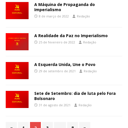
A Máquina de Propaganda do
Imperialismo
8 de março de 2022
Redação
A Realidade da Paz no Imperialismo
25 de fevereiro de 2022
Redação
A Esquerda Unida, Une o Povo
29 de setembro de 2021
Redação
Sete de Setembro: dia de luta pelo Fora
Bolsonaro
31 de agosto de 2021
Redação
«
1
2
3
…
8
»